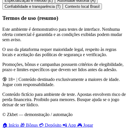
Especialização e método (E)
Autoridade editorial (A)
Confiabilidade e transparência (T)
Contexto local Brasil
Termos de uso (resumo)
Este ambiente é demonstrativo para testes de interface. Nenhuma
oferta comercial é garantida e as condições exibidas podem mudar
sem aviso.
O uso da plataforma requer maioridade legal, respeito às regras
locais e aceitação das políticas de segurança e verificação.
Promoções, bônus e campanhas possuem critérios de elegibilidade,
prazo e limites específicos que devem ser lidos antes da adesão.
🔞 18+ | Conteúdo destinado exclusivamente a maiores de idade.
Jogue com responsabilidade.
Conteúdo fictício para ambiente de teste. Apostas envolvem risco de
perda financeira. Proibido para menores. Busque ajuda se o jogo
deixar de ser lúdico.
© Zkbet — demonstração / automação
🏠
Início
🎁
Bônus
💳
Depósito
📲
App
🎮
Jogar