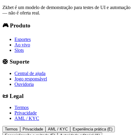
Zkbet é um modelo de demonstração para testes de UI e automação
— não é oferta real.
🎮
Produto
Esportes
Ao vivo
Slots
🛟
Suporte
Central de ajuda
Jogo responsável
Ouvidoria
📜
Legal
Termos
Privacidade
AML / KYC
Termos
Privacidade
AML / KYC
Experiência prática (E)