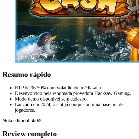
Resumo rápido
RTP de 96.50% com volatilidade média-alta.
Desenvolvido pela renomada provedora Hacksaw Gaming.
Modo demo disponível sem cadastro.
Lançado em 2024, o slot já conquistou uma base fiel de
jogadores.
Nota editorial:
4.0/5
Review completo