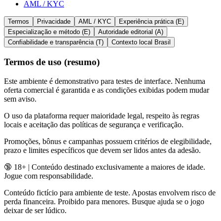
AML / KYC
Termos
Privacidade
AML / KYC
Experiência prática (E)
Especialização e método (E)
Autoridade editorial (A)
Confiabilidade e transparência (T)
Contexto local Brasil
Termos de uso (resumo)
Este ambiente é demonstrativo para testes de interface. Nenhuma
oferta comercial é garantida e as condições exibidas podem mudar
sem aviso.
O uso da plataforma requer maioridade legal, respeito às regras
locais e aceitação das políticas de segurança e verificação.
Promoções, bônus e campanhas possuem critérios de elegibilidade,
prazo e limites específicos que devem ser lidos antes da adesão.
🔞 18+ | Conteúdo destinado exclusivamente a maiores de idade.
Jogue com responsabilidade.
Conteúdo fictício para ambiente de teste. Apostas envolvem risco de
perda financeira. Proibido para menores. Busque ajuda se o jogo
deixar de ser lúdico.