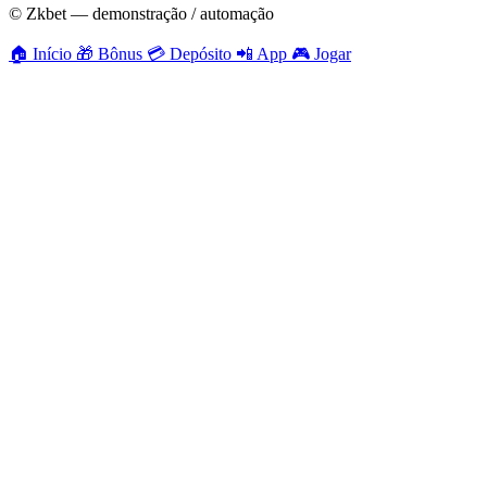
© Zkbet — demonstração / automação
🏠
Início
🎁
Bônus
💳
Depósito
📲
App
🎮
Jogar