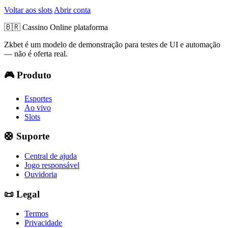
Voltar aos slots
Abrir conta
🇧🇷 Cassino Online plataforma
Zkbet é um modelo de demonstração para testes de UI e automação
— não é oferta real.
🎮
Produto
Esportes
Ao vivo
Slots
🛟
Suporte
Central de ajuda
Jogo responsável
Ouvidoria
📜
Legal
Termos
Privacidade