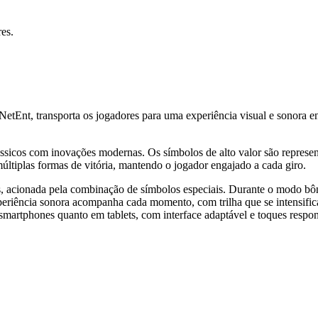
es.
etEnt, transporta os jogadores para uma experiência visual e sonora 
sicos com inovações modernas. Os símbolos de alto valor são represent
múltiplas formas de vitória, mantendo o jogador engajado a cada giro.
 acionada pela combinação de símbolos especiais. Durante o modo bônu
periência sonora acompanha cada momento, com trilha que se intensifica
 smartphones quanto em tablets, com interface adaptável e toques respon