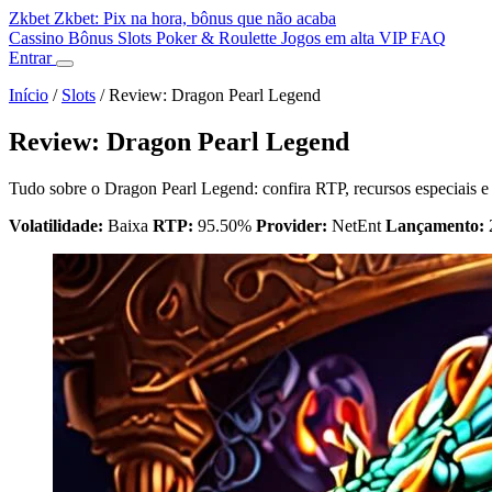
Zkbet
Zkbet: Pix na hora, bônus que não acaba
Cassino
Bônus
Slots
Poker & Roulette
Jogos em alta
VIP
FAQ
Entrar
Início
/
Slots
/
Review: Dragon Pearl Legend
Review: Dragon Pearl Legend
Tudo sobre o Dragon Pearl Legend: confira RTP, recursos especiais e 
Volatilidade:
Baixa
RTP:
95.50%
Provider:
NetEnt
Lançamento: