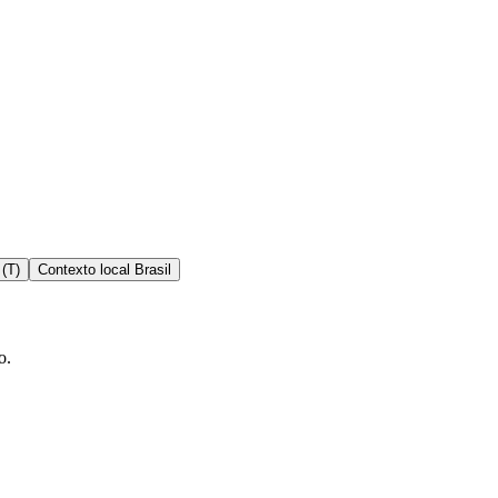
 (T)
Contexto local Brasil
o.