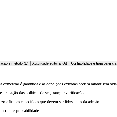
zação e método (E)
Autoridade editorial (A)
Confiabilidade e transparência
ta comercial é garantida e as condições exibidas podem mudar sem avis
e aceitação das políticas de segurança e verificação.
zo e limites específicos que devem ser lidos antes da adesão.
ue com responsabilidade.