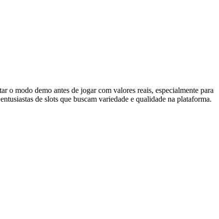
r o modo demo antes de jogar com valores reais, especialmente para
 entusiastas de slots que buscam variedade e qualidade na plataforma.