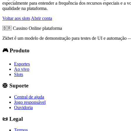
especialmente para entender a frequência dos recursos especiais e a v
qualidade na plataforma.
Voltar aos slots
Abrir conta
🇧🇷 Cassino Online plataforma
Zkbet é um modelo de demonstração para testes de UI e automação — 
🎮
Produto
Esportes
Ao vivo
Slots
🛟
Suporte
Central de ajuda
Jogo responsável
Ouvidoria
📜
Legal
Termos