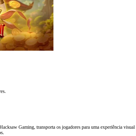
es.
acksaw Gaming, transporta os jogadores para uma experiência visual 
os.