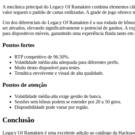
A mecânica principal do Legacy Of Ramakien combina elementos cláss
valor seguem o padrão de cartas estilizadas. A grade de jogo oferece 
Um dos diferenciais do Legacy Of Ramakien é a sua rodada de bônus,
ser ativados, elevando significativamente o potencial de ganhos. A ex
para dispositivos móveis, garantindo uma experiência fluida tanto em
Pontos fortes
RTP competitivo de 96.50%.
Volatilidade média-alta adequada para diferentes perfis.
Modo demo disponível para testes.
Temática envolvente e visual de alta qualidade.
Pontos de atenção
Volatilidade média-alta exige gestão de banca.
Sessões sem bônus podem se estender por 20 a 50 giros.
Disponibilidade pode variar por região.
Conclusão
Legacy Of Ramakien é uma excelente adição ao catálogo da Hacksaw 