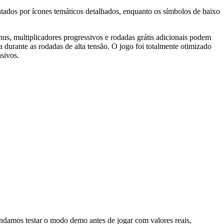
ados por ícones temáticos detalhados, enquanto os símbolos de baixo
s, multiplicadores progressivos e rodadas grátis adicionais podem
 durante as rodadas de alta tensão. O jogo foi totalmente otimizado
sivos.
amos testar o modo demo antes de jogar com valores reais,