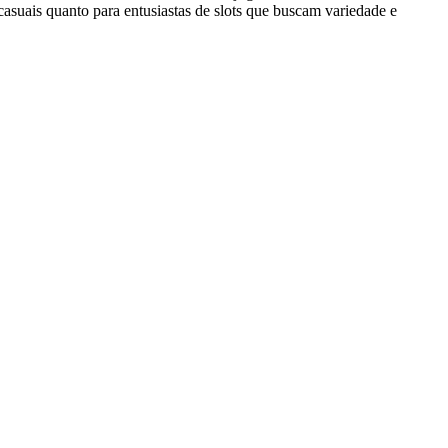
 casuais quanto para entusiastas de slots que buscam variedade e