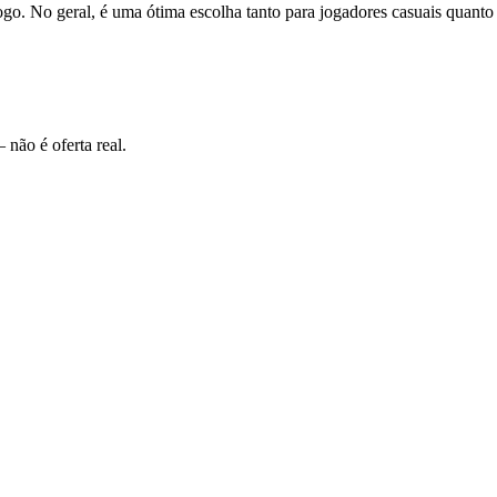
 jogo. No geral, é uma ótima escolha tanto para jogadores casuais quanto
não é oferta real.