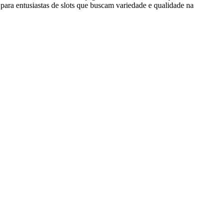
 para entusiastas de slots que buscam variedade e qualidade na