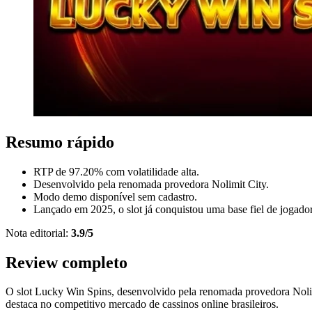
Resumo rápido
RTP de 97.20% com volatilidade alta.
Desenvolvido pela renomada provedora Nolimit City.
Modo demo disponível sem cadastro.
Lançado em 2025, o slot já conquistou uma base fiel de jogador
Nota editorial:
3.9/5
Review completo
O slot Lucky Win Spins, desenvolvido pela renomada provedora Nolimi
destaca no competitivo mercado de cassinos online brasileiros.