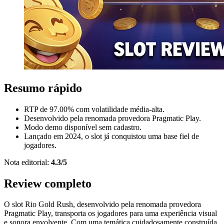
Resumo rápido
RTP de 97.00% com volatilidade média-alta.
Desenvolvido pela renomada provedora Pragmatic Play.
Modo demo disponível sem cadastro.
Lançado em 2024, o slot já conquistou uma base fiel de
jogadores.
Nota editorial:
4.3/5
Review completo
O slot Rio Gold Rush, desenvolvido pela renomada provedora
Pragmatic Play, transporta os jogadores para uma experiência visual
e sonora envolvente. Com uma temática cuidadosamente construída,