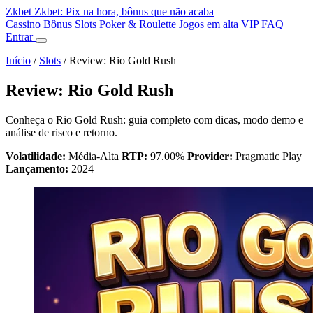
Zkbet
Zkbet: Pix na hora, bônus que não acaba
Cassino
Bônus
Slots
Poker & Roulette
Jogos em alta
VIP
FAQ
Entrar
Início
/
Slots
/
Review: Rio Gold Rush
Review: Rio Gold Rush
Conheça o Rio Gold Rush: guia completo com dicas, modo demo e
análise de risco e retorno.
Volatilidade:
Média-Alta
RTP:
97.00%
Provider:
Pragmatic Play
Lançamento:
2024