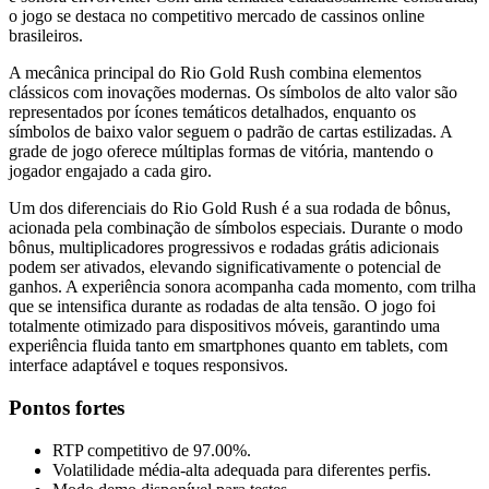
o jogo se destaca no competitivo mercado de cassinos online
brasileiros.
A mecânica principal do Rio Gold Rush combina elementos
clássicos com inovações modernas. Os símbolos de alto valor são
representados por ícones temáticos detalhados, enquanto os
símbolos de baixo valor seguem o padrão de cartas estilizadas. A
grade de jogo oferece múltiplas formas de vitória, mantendo o
jogador engajado a cada giro.
Um dos diferenciais do Rio Gold Rush é a sua rodada de bônus,
acionada pela combinação de símbolos especiais. Durante o modo
bônus, multiplicadores progressivos e rodadas grátis adicionais
podem ser ativados, elevando significativamente o potencial de
ganhos. A experiência sonora acompanha cada momento, com trilha
que se intensifica durante as rodadas de alta tensão. O jogo foi
totalmente otimizado para dispositivos móveis, garantindo uma
experiência fluida tanto em smartphones quanto em tablets, com
interface adaptável e toques responsivos.
Pontos fortes
RTP competitivo de 97.00%.
Volatilidade média-alta adequada para diferentes perfis.