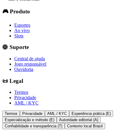
🎮
Produto
Esportes
Ao vivo
Slots
🛟
Suporte
Central de ajuda
Jogo responsável
Ouvidoria
📜
Legal
Termos
Privacidade
AML / KYC
Termos
Privacidade
AML / KYC
Experiência prática (E)
Especialização e método (E)
Autoridade editorial (A)
Confiabilidade e transparência (T)
Contexto local Brasil