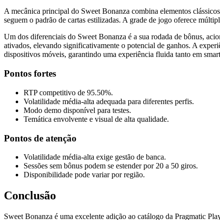
A mecânica principal do Sweet Bonanza combina elementos clássicos 
seguem o padrão de cartas estilizadas. A grade de jogo oferece múltip
Um dos diferenciais do Sweet Bonanza é a sua rodada de bônus, acion
ativados, elevando significativamente o potencial de ganhos. A experi
dispositivos móveis, garantindo uma experiência fluida tanto em smar
Pontos fortes
RTP competitivo de 95.50%.
Volatilidade média-alta adequada para diferentes perfis.
Modo demo disponível para testes.
Temática envolvente e visual de alta qualidade.
Pontos de atenção
Volatilidade média-alta exige gestão de banca.
Sessões sem bônus podem se estender por 20 a 50 giros.
Disponibilidade pode variar por região.
Conclusão
Sweet Bonanza é uma excelente adição ao catálogo da Pragmatic Play