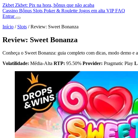
Zkbet
Zkbet: Pix na hora, bônus que não acaba
Cassino
Bônus
Slots
Poker & Roulette
Jogos em alta
VIP
FAQ
Entrar
Início
/
Slots
/
Review: Sweet Bonanza
Review: Sweet Bonanza
Conheça o Sweet Bonanza: guia completo com dicas, modo demo e anál
Volatilidade:
Média-Alta
RTP:
95.50%
Provider:
Pragmatic Play
L