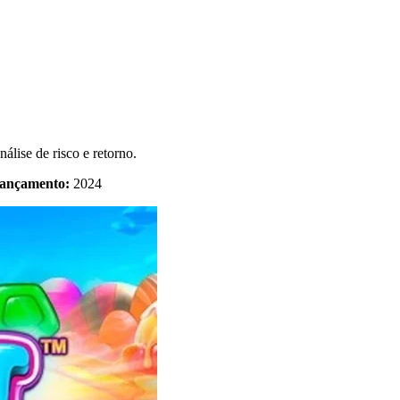
ise de risco e retorno.
ançamento:
2024