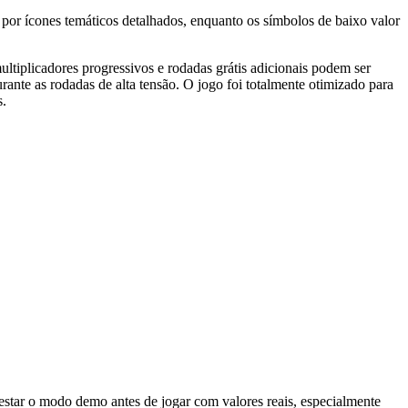
or ícones temáticos detalhados, enquanto os símbolos de baixo valor
tiplicadores progressivos e rodadas grátis adicionais podem ser
ante as rodadas de alta tensão. O jogo foi totalmente otimizado para
s.
star o modo demo antes de jogar com valores reais, especialmente