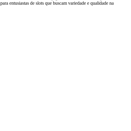
 para entusiastas de slots que buscam variedade e qualidade na